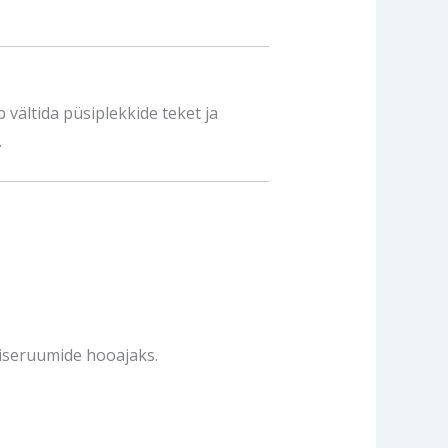
vältida püsiplekkide teket ja
.
siseruumide hooajaks.