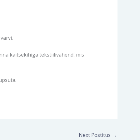
värvi.
na kaitsekihiga tekstiilivahend, mis
tupsuta.
Next Postitus
→