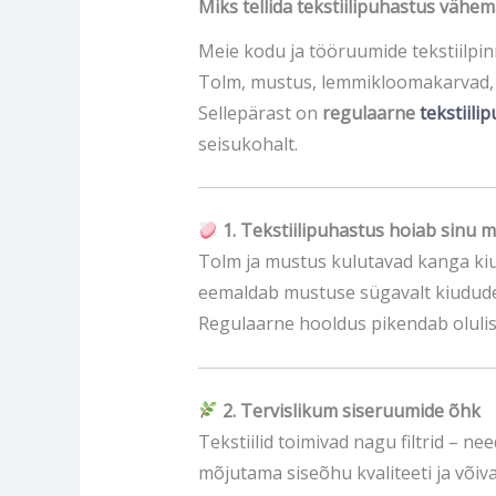
Miks tellida tekstiilipuhastus vähe
Meie kodu ja tööruumide tekstiilpinn
Tolm, mustus, lemmikloomakarvad, n
Sellepärast on
regulaarne
tekstiili
seisukohalt.
1. Tekstiilipuhastus hoiab sinu 
Tolm ja mustus kulutavad kanga kiu
eemaldab mustuse sügavalt kiudude 
Regulaarne hooldus pikendab olulise
2. Tervislikum siseruumide õhk
Tekstiilid toimivad nagu filtrid – 
mõjutama siseõhu kvaliteeti ja või