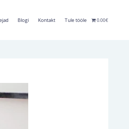
ejad
Blogi
Kontakt
Tule tööle
0.00€