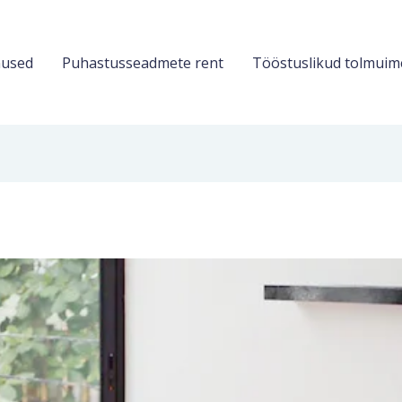
used
Puhastusseadmete rent
Tööstuslikud tolmuim