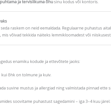
puhtama ja tervislikuma õhu
sinu kodus või kontoris.
vaks
 seda raskem on neid eemaldada. Regulaarne puhastus aitab 
 mis võivad tekkida näiteks lemmikloomadest või niiskusest
gedus enamiku kodude ja ettevõtete jaoks:
 kui õhk on tolmune ja kuiv.
ada suvine mustus ja allergiad ning valmistada pinnad ette 
ruumides soovitame puhastust sagedamini – iga 3–4 kuu järel.