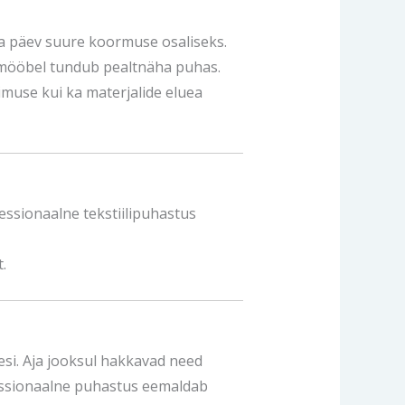
iga päev suure koormuse osaliseks.
i mööbel tundub pealtnäha puhas.
limuse kui ka materjalide eluea
essionaalne tekstiilipuhastus
.
esi. Aja jooksul hakkavad need
fessionaalne puhastus eemaldab