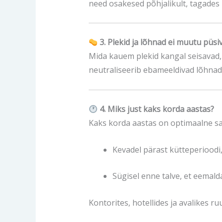
need osakesed põhjalikult, tagades
3. Plekid ja lõhnad ei muutu püsi
Mida kauem plekid kangal seisavad,
neutraliseerib ebameeldivad lõhnad,
4. Miks just kaks korda aastas?
Kaks korda aastas on optimaalne sa
Kevadel pärast kütteperioodi,
Sügisel enne talve, et eemald
Kontorites, hotellides ja avalikes 