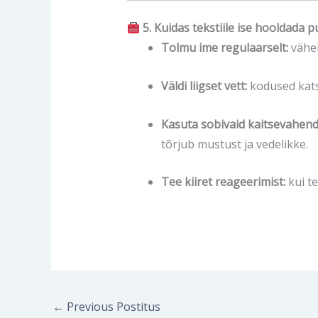
5. Kuidas tekstiile ise hooldada 
Tolmu ime regulaarselt:
vähem
Väldi liigset vett:
kodused kats
Kasuta sobivaid kaitsevahend
tõrjub mustust ja vedelikke.
Tee kiiret reageerimist:
kui te
←
Previous Postitus