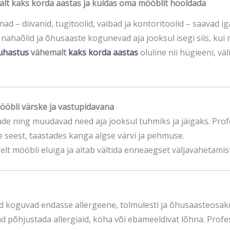
malt kaks korda aastas ja kuidas oma mööblit hooldada
ad – diivanid, tugitoolid, vaibad ja kontoritoolid – saavad 
ahaõlid ja õhusaaste kogunevad aja jooksul isegi siis, ku
puhastus
vähemalt
kaks korda aastas
oluline nii hügieeni, vä
mööbli värske ja vastupidavana
de ning muudavad need aja jooksul tuhmiks ja jäigaks. Prof
seest, taastades kanga algse värvi ja pehmuse.
lt mööbli eluiga ja aitab vältida enneaegset väljavahetamist
need koguvad endasse allergeene, tolmulesti ja õhusaasteosak
vad põhjustada allergiaid, köha või ebameeldivat lõhna. Pro