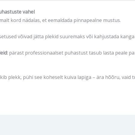
puhastuste vahel
alt kord nädalas, et eemaldada pinnapealne mustus.
etused võivad jätta plekid suuremaks või kahjustada kanga 
eid:
pärast professionaalset puhastust tasub lasta peale pan
kib plekk, pühi see koheselt kuiva lapiga – ära hõõru, vaid 