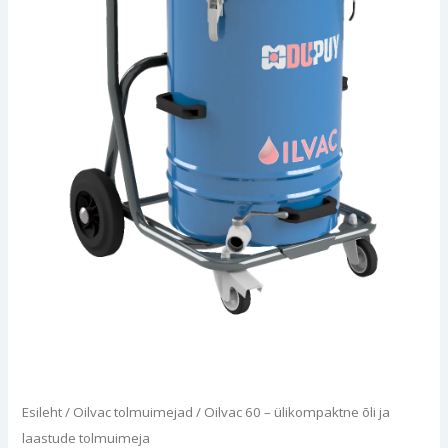
Esileht
/
Oilvac tolmuimejad
/ Oilvac 60 – ülikompaktne õli ja
laastude tolmuimeja