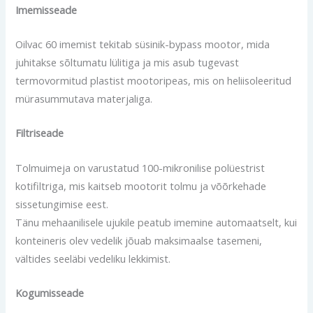
Imemisseade
Oilvac 60 imemist tekitab süsinik-bypass mootor, mida
juhitakse sõltumatu lülitiga ja mis asub tugevast
termovormitud plastist mootoripeas, mis on heliisoleeritud
mürasummutava materjaliga.
Filtriseade
Tolmuimeja on varustatud 100-mikronilise polüestrist
kotifiltriga, mis kaitseb mootorit tolmu ja võõrkehade
sissetungimise eest.
Tänu mehaanilisele ujukile peatub imemine automaatselt, kui
konteineris olev vedelik jõuab maksimaalse tasemeni,
vältides seeläbi vedeliku lekkimist.
Kogumisseade