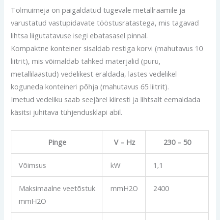
Tolmuimeja on paigaldatud tugevale metallraamile ja
varustatud vastupidavate tööstusratastega, mis tagavad
lihtsa liigutatavuse isegi ebatasasel pinnal.
Kompaktne konteiner sisaldab restiga korvi (mahutavus 10
liitrit), mis võimaldab tahked materjalid (puru,
metallilaastud) vedelikest eraldada, lastes vedelikel
koguneda konteineri põhja (mahutavus 65 liitrit).
Imetud vedeliku saab seejärel kiiresti ja lihtsalt eemaldada
käsitsi juhitava tühjendusklapi abil.
Pinge
V – Hz
230 – 50
Võimsus
kW
1,1
Maksimaalne veetõstuk
mmH2O
2400
mmH2O