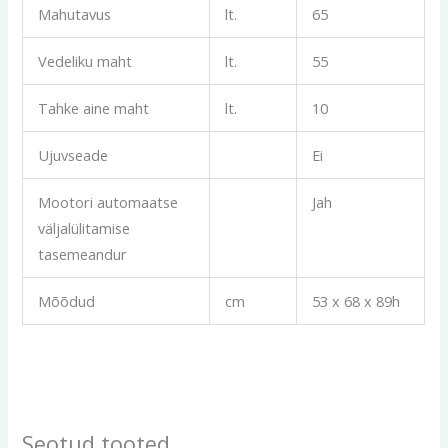
Mahutavus
lt.
65
Vedeliku maht
lt.
55
Tahke aine maht
lt.
10
Ujuvseade
Ei
Mootori automaatse
Jah
väljalülitamise
tasemeandur
Mõõdud
cm
53 x 68 x 89h
Seotud tooted