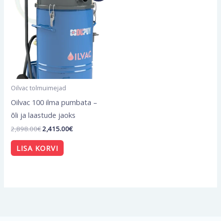
oli:
is:
2,898.00€.
2,415.00€.
Oilvac tolmuimejad
Oilvac 100 ilma pumbata –
õli ja laastude jaoks
2,898.00
€
2,415.00
€
LISA KORVI