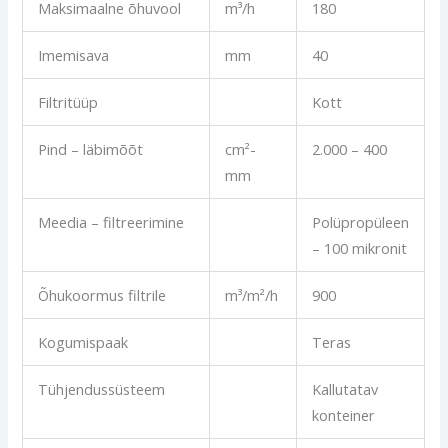
Maksimaalne õhuvool
m³/h
180
Imemisava
mm
40
Filtritüüp
Kott
Pind – läbimõõt
cm²-
2.000 – 400
mm
Meedia – filtreerimine
Polüpropüleen
– 100 mikronit
Õhukoormus filtrile
m³/m²/h
900
Kogumispaak
Teras
Tühjendussüsteem
Kallutatav
konteiner