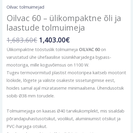
Oilvac tolmuimejad
Oilvac 60 – ülikompaktne õli ja
laastude tolmuimeja
1,683.60
€
1,403.00
€
Ülikompaktne tööstuslik tolmuimeja
OILVAC 60
on
varustatud ühe ühefaasilise süsinikharjadega bypass-
mootoriga, mille koguvõimsus on 1100 W.
Tugev termovormitud plastist mootoripea kaitseb mootorit
löökide, lõigete ja väliste osakeste sissetungimise eest,
hoides samal ajal mürataseme minimaalsena. Ühendusotsik
sobib Ø38 mm torudele.
Tolmuimejaga on kaasas Ø40 tarvikukomplekt, mis sisaldab
põrandapuhastusotsikut, voolikut, alumiiniumist otsikut ja
PVC-harjaga otsikut.