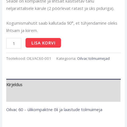
Seade on kompaktne ja lihtsalt käsitsetav tänu
neljarattalisele kärule (2 pöörlevat ratast ja üks piduriga).
Kogumismahutit saab kallutada 90°, et tühjendamine oleks
lihtsam ja kiirem.
LISA KORVI
Tootekood:
OILVAC60-001
Kategooria:
Oilvac tolmuimejad
Kirjeldus
Lisainfo
Oilvac 60
–
ülikompaktne õli ja laastude tolmuimeja