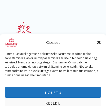
Küpsised
Parima kasutuskogemuse pakkumiseks kasutame seadme teabe
salvestamiseks ja/või juurdepääsemiseks selliseid tehnoloogiaid nagu
küpsised. Nende tehnoloogiatega nõustumine võimaldab meil
töödelda andmeid, nagu sirvimiskäitumine sellel saidil. Nõusoleku
mitteandmine või nõusoleku tagasivõtmine võib teatud funktsioone ja
Helista
funktsioone negatiivselt mõjutada.
+372 533 400 57
NÕUSTU
Reg nr. 12784202
KEELDU
Lahtioleku ajad: