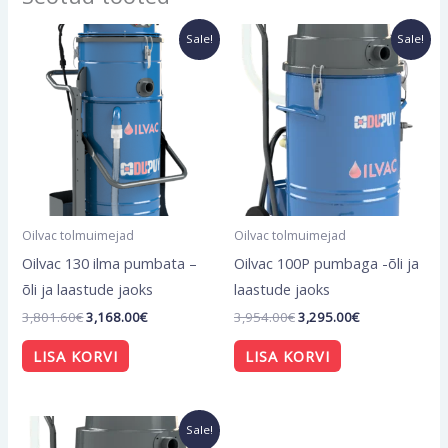
Algne
Current
Algne
Current
Sale!
Sale!
hind
price
hind
price
oli:
is:
oli:
is:
3,801.60€.
3,168.00€.
3,954.00€.
3,295.00€.
Oilvac tolmuimejad
Oilvac tolmuimejad
Oilvac 130 ilma pumbata –
Oilvac 100P pumbaga -õli ja
õli ja laastude jaoks
laastude jaoks
3,801.60
€
3,168.00
€
3,954.00
€
3,295.00
€
LISA KORVI
LISA KORVI
Algne
Current
Sale!
hind
price